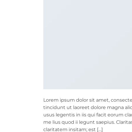
Lorem ipsum dolor sit amet, consect
tincidunt ut laoreet dolore magna ali
usus legentis in iis qui facit eorum c
me lius quod ii legunt saepius. Clari
claritatem insitam; est […]