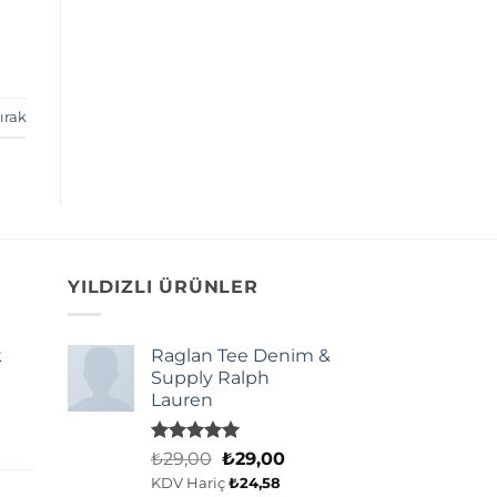
ırak
YILDIZLI ÜRÜNLER
k
Raglan Tee Denim &
Supply Ralph
Lauren
5 üzerinden
Orijinal
Şu
₺
29,00
₺
29,00
5.00
oy
fiyat:
andaki
KDV Hariç
₺
24,58
aldı