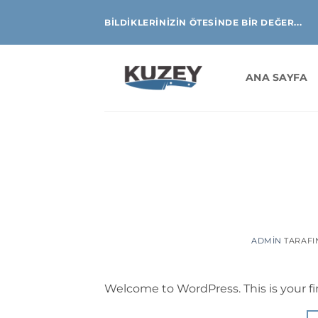
İçeriğe
BILDIKLERINIZIN ÖTESINDE BIR DEĞER...
atla
ANA SAYFA
ADMIN
TARAFI
Welcome to WordPress. This is your firs