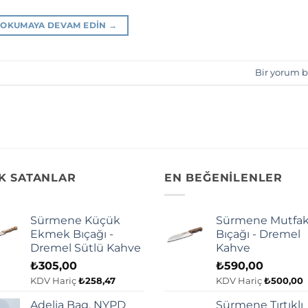
OKUMAYA DEVAM EDIN
→
Bir yorum b
K SATANLAR
EN BEĞENİLENLER
Sürmene Küçük
Sürmene Mutfa
Ekmek Bıçağı -
Bıçağı - Dremel
Dremel Sütlü Kahve
Kahve
₺
305,00
₺
590,00
KDV Hariç
₺
258,47
KDV Hariç
₺
500,00
Adelia Bag, NYPD
Sürmene Tırtıklı