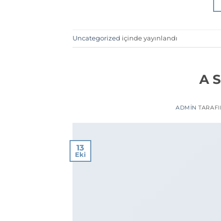
Uncategorized
içinde yayınlandı
A S
ADMIN
TARAF
13
Eki