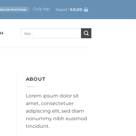
Giriş Yap
Sepet /
₺
0,00
GIZLILIK POLITIKASI
Ara:
IM
ABOUT
Lorem ipsum dolor sit
amet, consectetuer
adipiscing elit, sed diam
nonummy nibh euismod
tincidunt.