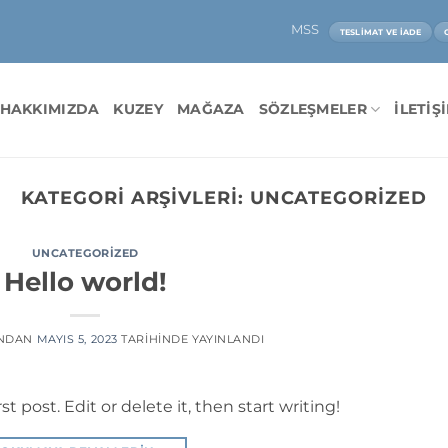
MSS
TESLIMAT VE İADE
HAKKIMIZDA
KUZEY
MAĞAZA
SÖZLEŞMELER
İLETIŞ
KATEGORI ARŞIVLERI:
UNCATEGORIZED
UNCATEGORIZED
Hello world!
NDAN
MAYIS 5, 2023
TARIHINDE YAYINLANDI
t post. Edit or delete it, then start writing!