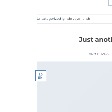
Uncategorized
içinde yayınlandı
Just anot
ADMIN
TARAF
13
Eki