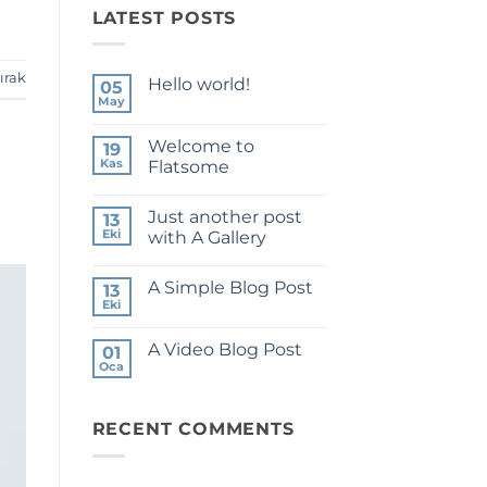
LATEST POSTS
ırak
Hello world!
05
May
Yorum
yok
Hello
Welcome to
19
world!
Kas
Flatsome
Yorum
yok
Just another post
Welcome
13
to
Eki
with A Gallery
Flatsome
Yorum
yok
A Simple Blog Post
Just
13
another
Eki
Yorum
post
yok
with
A
A
A Video Blog Post
01
Simple
Gallery
Blog
Oca
Yorum
Post
yok
A
Video
RECENT COMMENTS
Blog
Post