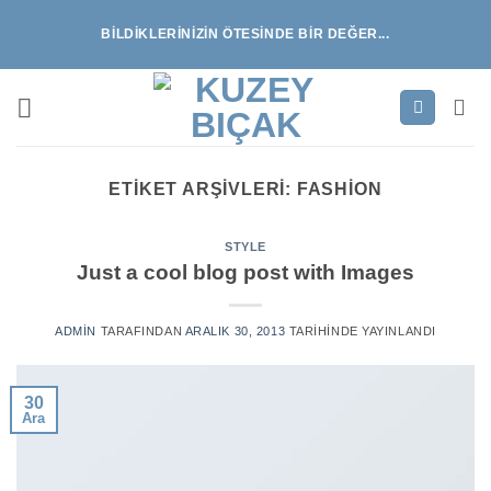
İçeriğe
BILDIKLERINIZIN ÖTESINDE BIR DEĞER...
atla
ETIKET ARŞIVLERI:
FASHION
STYLE
Just a cool blog post with Images
ADMIN
TARAFINDAN
ARALIK 30, 2013
TARIHINDE YAYINLANDI
30
Ara