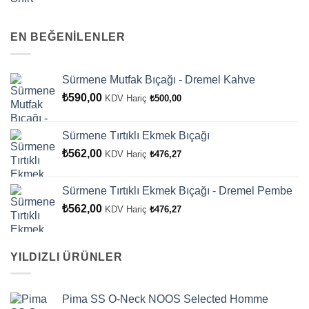
5
üzerinden
3.50
oy
EN BEĞENİLENLER
aldı
Sürmene Mutfak Bıçağı - Dremel Kahve
₺
590,00
KDV Hariç
₺
500,00
Sürmene Tırtıklı Ekmek Bıçağı
₺
562,00
KDV Hariç
₺
476,27
Sürmene Tırtıklı Ekmek Bıçağı - Dremel Pembe
₺
562,00
KDV Hariç
₺
476,27
YILDIZLI ÜRÜNLER
Pima SS O-Neck NOOS Selected Homme