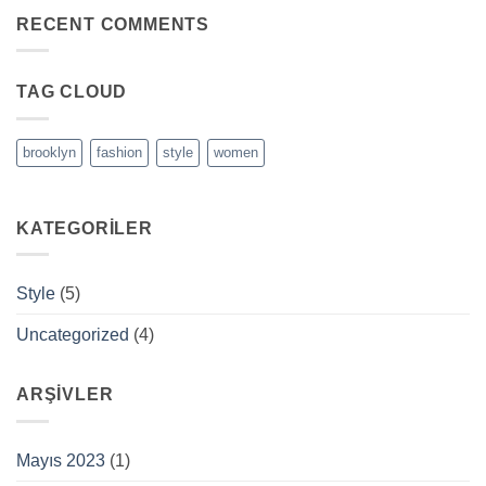
Video
RECENT COMMENTS
Blog
Post
TAG CLOUD
brooklyn
fashion
style
women
KATEGORILER
Style
(5)
Uncategorized
(4)
ARŞIVLER
Mayıs 2023
(1)