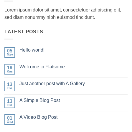
Lorem ipsum dolor sit amet, consectetuer adipiscing elit,
sed diam nonummy nibh euismod tincidunt.
LATEST POSTS
Hello world!
05
May
Yorum
yok
Hello
Welcome to Flatsome
19
world!
Kas
Yorum
yok
Welcome
Just another post with A Gallery
13
to
Flatsome
Eki
Yorum
yok
Just
A Simple Blog Post
13
another
post
Eki
Yorum
with
yok
A
A
Gallery
A Video Blog Post
01
Simple
Blog
Oca
Yorum
Post
yok
A