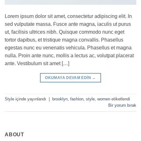
Lorem ipsum dolor sit amet, consectetur adipiscing elit. In
sed vulputate massa. Fusce ante magna, iaculis ut purus
ut, facilisis ultrices nibh. Quisque commodo nunc eget
tortor dapibus, et tristique magna convallis. Phasellus
egestas nunc eu venenatis vehicula. Phasellus et magna
nulla. Proin ante nunc, mollis a lectus ac, volutpat placerat
ante. Vestibulum sit amet […]
OKUMAYA DEVAM EDIN
→
Style
içinde yayınlandı
|
brooklyn
,
fashion
,
style
,
women
etiketlendi
Bir yorum bırak
ABOUT