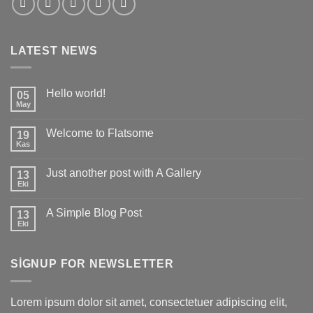
LATEST NEWS
Hello world!
05
May
Yorum
yok
Hello
Welcome to Flatsome
19
world!
Kas
Yorum
yok
Welcome
Just another post with A Gallery
13
to
Flatsome
Eki
Yorum
yok
Just
A Simple Blog Post
13
another
post
Eki
Yorum
with
yok
A
A
Gallery
Simple
SIGNUP FOR NEWSLETTER
Blog
Post
Lorem ipsum dolor sit amet, consectetuer adipiscing elit,