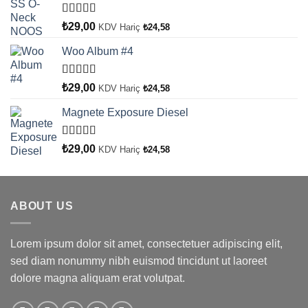
5 üzerinden
₺
29,00
KDV Hariç
₺
24,58
5.00
oy aldı
Woo Album #4
5 üzerinden
₺
29,00
KDV Hariç
₺
24,58
5.00
oy aldı
Magnete Exposure Diesel
5 üzerinden
₺
29,00
KDV Hariç
₺
24,58
5.00
oy aldı
ABOUT US
Lorem ipsum dolor sit amet, consectetuer adipiscing elit,
sed diam nonummy nibh euismod tincidunt ut laoreet
dolore magna aliquam erat volutpat.