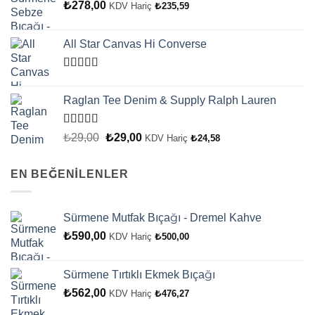
₺
278,00
KDV Hariç
₺
235,59
All Star Canvas Hi Converse
5
üzerinden
Raglan Tee Denim & Supply Ralph Lauren
4.33
oy
aldı
5 üzerinden
Orijinal
Şu
₺
29,00
₺
29,00
KDV Hariç
₺
24,58
5.00
oy aldı
fiyat:
andaki
₺29,00.
fiyat:
EN BEĞENİLENLER
₺29,00.
Sürmene Mutfak Bıçağı - Dremel Kahve
₺
590,00
KDV Hariç
₺
500,00
Sürmene Tırtıklı Ekmek Bıçağı
₺
562,00
KDV Hariç
₺
476,27