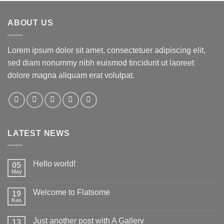
ABOUT US
Lorem ipsum dolor sit amet, consectetuer adipiscing elit,
sed diam nonummy nibh euismod tincidunt ut laoreet
dolore magna aliquam erat volutpat.
LATEST NEWS
Hello world!
05
May
Yorum
yok
Hello
Welcome to Flatsome
19
world!
Kas
Yorum
yok
Welcome
Just another post with A Gallery
13
to