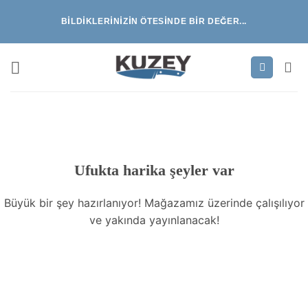
İçeriğe
BILDIKLERINIZIN ÖTESINDE BIR DEĞER...
atla
İçeriğe
geç
Ufukta harika şeyler var
Büyük bir şey hazırlanıyor! Mağazamız üzerinde çalışılıyor
ve yakında yayınlanacak!