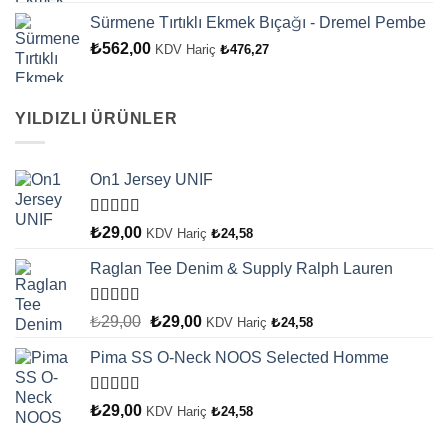
Sürmene Tırtıklı Ekmek Bıçağı - Dremel Pembe
₺
562,00
KDV Hariç
₺
476,27
YILDIZLI ÜRÜNLER
On1 Jersey UNIF
5 üzerinden
₺
29,00
KDV Hariç
₺
24,58
5.00
oy aldı
Raglan Tee Denim & Supply Ralph Lauren
5 üzerinden
Orijinal
Şu
₺
29,00
₺
29,00
KDV Hariç
₺
24,58
5.00
oy aldı
fiyat:
andaki
Pima SS O-Neck NOOS Selected Homme
₺29,00.
fiyat:
₺29,00.
5 üzerinden
₺
29,00
KDV Hariç
₺
24,58
5.00
oy aldı