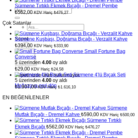
Sürmene Tırtıklı Ekmek Bıçağı - Dremel Pembe
Ara:
₺
562,00
KDV Hariç
₺
476,27
Çok Satanlar
Ara:
Sepet
Sürmene Kuşbaşı, Doğrama Bıçağı - Verzalit Kahve
₺
394,00
KDV Hariç
₺
333,90
Small Fortune Bag
Converse
5 üzerinden
4.00
oy aldı
₺
29,00
KDV Hariç
₺
24,58
Sürmene 4'lü Bıçak Seti
Sepetinizde ürün bulunmuyor.
5 üzerinden
4.00
oy aldı
Mağazaya geri dön
₺
1.907,00
KDV Hariç
₺
1.616,10
EN BEĞENİLENLER
Sürmene
Mutfak Bıçağı - Dremel Kahve
₺
590,00
KDV Hariç
₺
500,00
Sürmene Tırtıklı
Ekmek Bıçağı
₺
562,00
KDV Hariç
₺
476,27