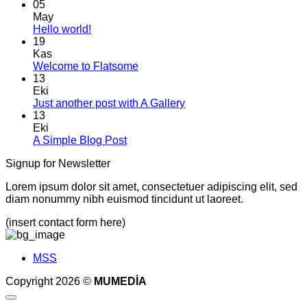
05
May
Yorum
Hello world!
yok
19
Hello
Kas
world!
Yorum
Welcome to Flatsome
yok
13
Welcome
Eki
to
Yorum
Just another post with A Gallery
Flatsome
yok
13
Just
Eki
another
Yorum
A Simple Blog Post
post
yok
Signup for Newsletter
A
with
Simple
A
Lorem ipsum dolor sit amet, consectetuer adipiscing elit, sed
Blog
Gallery
diam nonummy nibh euismod tincidunt ut laoreet.
Post
(insert contact form here)
MSS
Copyright 2026 ©
MUMEDİA