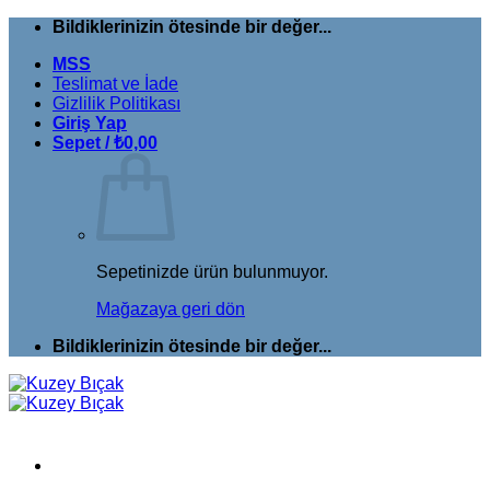
İçeriğe
Bildiklerinizin ötesinde bir değer...
atla
MSS
Teslimat ve İade
Gizlilik Politikası
Giriş Yap
Sepet /
₺
0,00
Sepetinizde ürün bulunmuyor.
Mağazaya geri dön
Bildiklerinizin ötesinde bir değer...
İçeriğe
geç