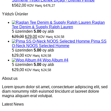
Sürmene Tırtıklı Ekmek Bıçağı - Dremel Pembe
₺
562,00
KDV Hariç
₺
476,27
Yıldızlı Ürünler
Raglan
Tee Denim & Supply Ralph Lauren
5 üzerinden
5.00
oy aldı
Orijinal
Şu
₺
29,00
₺
29,00
KDV Hariç
₺
24,58
fiyat:
andaki
Pima SS
fiyat:
₺29,00.
O-Neck NOOS Selected Homme
₺29,00.
5 üzerinden
5.00
oy aldı
₺
29,00
KDV Hariç
₺
24,58
Woo Album #4
5 üzerinden
5.00
oy aldı
₺
29,00
KDV Hariç
₺
24,58
About us
Lorem ipsum dolor sit amet, consectetuer adipiscing elit, sed
diam nonummy nibh euismod tincidunt ut laoreet dolore
magna aliquam erat volutpat.
Latest News