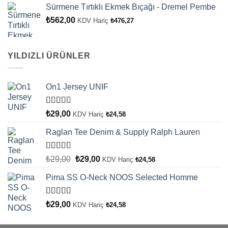
Sürmene Tırtıklı Ekmek Bıçağı - Dremel Pembe
₺
562,00
KDV Hariç
₺
476,27
YILDIZLI ÜRÜNLER
On1 Jersey UNIF
5 üzerinden
₺
29,00
KDV Hariç
₺
24,58
5.00
oy aldı
Raglan Tee Denim & Supply Ralph Lauren
5 üzerinden
Orijinal
Şu
₺
29,00
₺
29,00
KDV Hariç
₺
24,58
5.00
oy aldı
fiyat:
andaki
Pima SS O-Neck NOOS Selected Homme
₺29,00.
fiyat:
₺29,00.
5 üzerinden
₺
29,00
KDV Hariç
₺
24,58
5.00
oy aldı