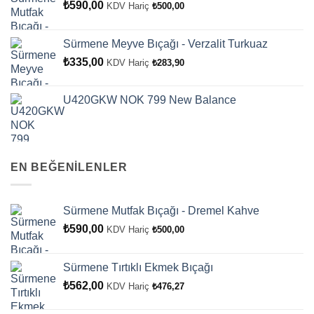
₺
590,00
KDV Hariç
₺
500,00
Sürmene Meyve Bıçağı - Verzalit Turkuaz
₺
335,00
KDV Hariç
₺
283,90
U420GKW NOK 799 New Balance
EN BEĞENİLENLER
Sürmene Mutfak Bıçağı - Dremel Kahve
₺
590,00
KDV Hariç
₺
500,00
Sürmene Tırtıklı Ekmek Bıçağı
₺
562,00
KDV Hariç
₺
476,27