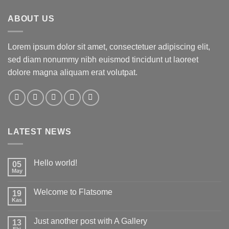
ABOUT US
Lorem ipsum dolor sit amet, consectetuer adipiscing elit,
sed diam nonummy nibh euismod tincidunt ut laoreet
dolore magna aliquam erat volutpat.
LATEST NEWS
Hello world!
05
May
Yorum
yok
Hello
Welcome to Flatsome
19
world!
Kas
Yorum
yok
Welcome
Just another post with A Gallery
13
to
Flatsome