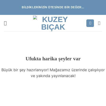
İçeriğe
BILDIKLERINIZIN ÖTESINDE BIR DEĞER...
atla
İçeriğe
geç
Ufukta harika şeyler var
Büyük bir şey hazırlanıyor! Mağazamız üzerinde çalışılıyor
ve yakında yayınlanacak!