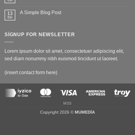
Eki
Yorum
yok
Just
A Simple Blog Post
13
another
post
Eki
Yorum
with
yok
A
A
Gallery
Simple
SIGNUP FOR NEWSLETTER
Blog
Post
Lorem ipsum dolor sit amet, consectetuer adipiscing elit,
sed diam nonummy nibh euismod tincidunt ut laoreet.
(insert contact form here)
MSS
Copyright 2026 ©
MUMEDİA