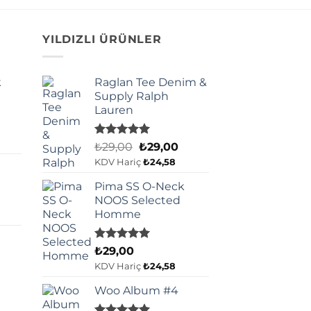
YILDIZLI ÜRÜNLER
k
Raglan Tee Denim &
Supply Ralph
Lauren
5 üzerinden
Orijinal
Şu
₺
29,00
₺
29,00
5.00
oy
fiyat:
andaki
KDV Hariç
₺
24,58
aldı
₺29,00.
fiyat:
Pima SS O-Neck
₺29,00.
NOOS Selected
Homme
5 üzerinden
₺
29,00
5.00
oy
KDV Hariç
₺
24,58
aldı
Woo Album #4