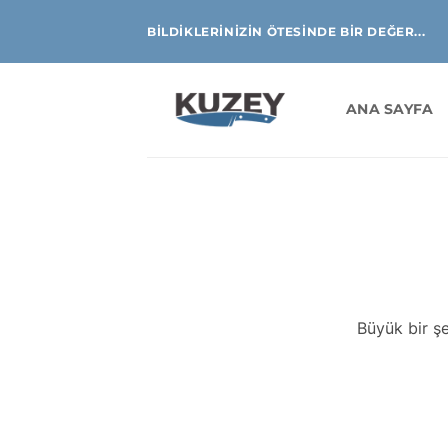
İçeriğe
BILDIKLERINIZIN ÖTESINDE BIR DEĞER...
atla
ANA SAYFA
İçeriğe
geç
Büyük bir şe