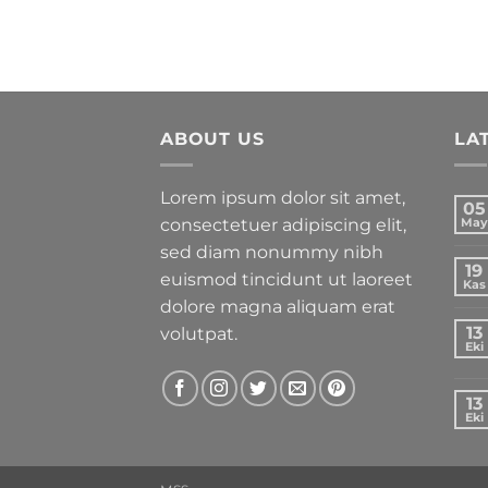
ABOUT US
LA
Lorem ipsum dolor sit amet,
05
consectetuer adipiscing elit,
May
sed diam nonummy nibh
19
euismod tincidunt ut laoreet
Kas
dolore magna aliquam erat
13
volutpat.
Eki
13
Eki