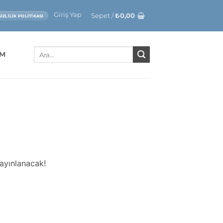
Giriş Yap
Sepet /
₺
0,00
GIZLILIK POLITIKASI
Ara:
IM
yayınlanacak!