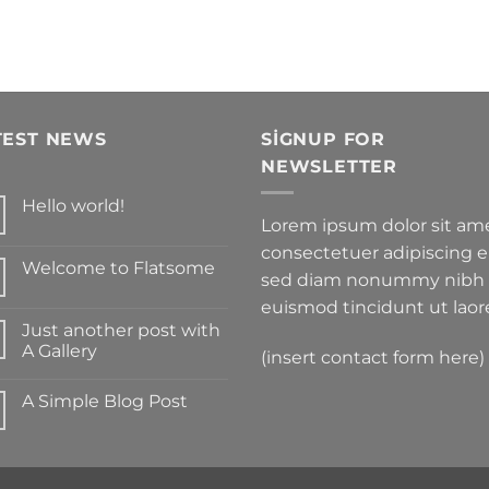
TEST NEWS
SIGNUP FOR
NEWSLETTER
Hello world!
Lorem ipsum dolor sit ame
Yorum
yok
consectetuer adipiscing el
Hello
Welcome to Flatsome
world!
sed diam nonummy nibh
Yorum
yok
euismod tincidunt ut laor
Welcome
Just another post with
to
Flatsome
A Gallery
(insert contact form here)
Yorum
yok
A Simple Blog Post
Just
another
Yorum
post
yok
with
A
A
Simple
Gallery
Blog