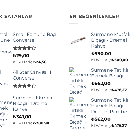
K SATANLAR
EN BEĞENİLENLER
Small Fortune Bag
Sürmene Mutfa
Converse
Bıçağı - Dremel
Kahve
₺
590,00
5
₺
29,00
üzerinden
KDV Hariç
₺
500,00
KDV Hariç
₺
24,58
4.00
oy
aldı
Sürmene Tırtıklı
All Star Canvas Hi
Ekmek Bıçağı
Converse
₺
562,00
KDV Hariç
₺
476,27
5
üzerinden
Sürmene Ekmek
Sürmene Tırtıklı
4.33
oy
Bıçağı - Dremel
Ekmek Bıçağı -
aldı
Kahve
Dremel Pembe
₺
341,00
₺
562,00
KDV Hariç
₺
288,98
KDV Hariç
₺
476,27