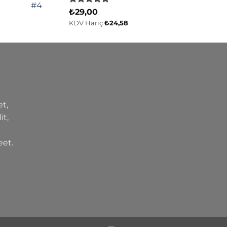
5 üzerinden
₺
29,00
5.00
oy
KDV Hariç
₺
24,58
aldı
t,
it,
eet.