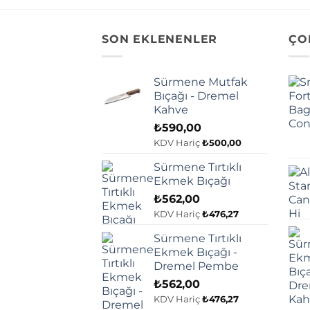
SON EKLENENLER
ÇO
Sürmene Mutfak
Bıçağı - Dremel
Kahve
₺
590,00
KDV Hariç
₺
500,00
Sürmene Tırtıklı
Ekmek Bıçağı
₺
562,00
KDV Hariç
₺
476,27
Sürmene Tırtıklı
Ekmek Bıçağı -
Dremel Pembe
₺
562,00
KDV Hariç
₺
476,27