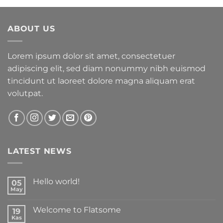
aldı
ABOUT US
Lorem ipsum dolor sit amet, consectetuer
adipiscing elit, sed diam nonummy nibh euismod
tincidunt ut laoreet dolore magna aliquam erat
volutpat.
LATEST NEWS
Hello world!
05
May
Yorum
yok
Hello
Welcome to Flatsome
19
world!
Kas
Yorum