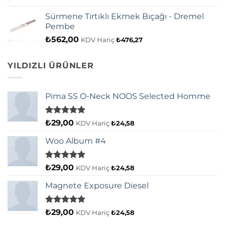
Sürmene Tırtıklı Ekmek Bıçağı - Dremel
Pembe
₺
562,00
KDV Hariç
₺
476,27
YILDIZLI ÜRÜNLER
Pima SS O-Neck NOOS Selected Homme
5 üzerinden
₺
29,00
KDV Hariç
₺
24,58
5.00
oy
aldı
Woo Album #4
5 üzerinden
₺
29,00
KDV Hariç
₺
24,58
5.00
oy
aldı
Magnete Exposure Diesel
5 üzerinden
₺
29,00
KDV Hariç
₺
24,58
5.00
oy