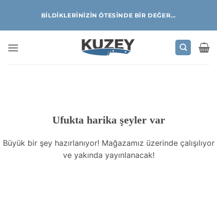
İçeriğe
BILDIKLERINIZIN ÖTESINDE BIR DEĞER...
atla
İçeriğe
geç
Ufukta harika şeyler var
Büyük bir şey hazırlanıyor! Mağazamız üzerinde çalışılıyor
ve yakında yayınlanacak!