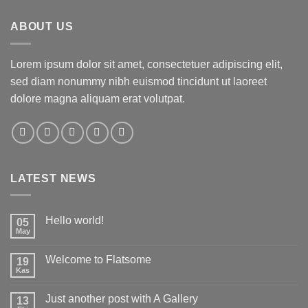
ABOUT US
Lorem ipsum dolor sit amet, consectetuer adipiscing elit,
sed diam nonummy nibh euismod tincidunt ut laoreet
dolore magna aliquam erat volutpat.
LATEST NEWS
Hello world!
05
May
Yorum
yok
Hello
Welcome to Flatsome
19
world!
Kas
Yorum
yok
Welcome
Just another post with A Gallery
13
to