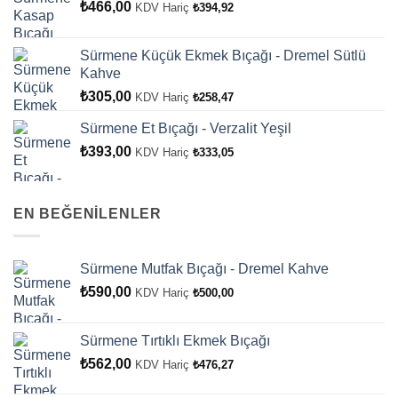
₺
466,00
KDV Hariç
₺
394,92
Sürmene Küçük Ekmek Bıçağı - Dremel Sütlü
Kahve
₺
305,00
KDV Hariç
₺
258,47
Sürmene Et Bıçağı - Verzalit Yeşil
₺
393,00
KDV Hariç
₺
333,05
EN BEĞENİLENLER
Sürmene Mutfak Bıçağı - Dremel Kahve
₺
590,00
KDV Hariç
₺
500,00
Sürmene Tırtıklı Ekmek Bıçağı
₺
562,00
KDV Hariç
₺
476,27