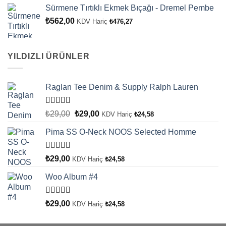
Sürmene Tırtıklı Ekmek Bıçağı - Dremel Pembe
₺
562,00
KDV Hariç
₺
476,27
YILDIZLI ÜRÜNLER
Raglan Tee Denim & Supply Ralph Lauren
5 üzerinden
Orijinal
Şu
₺
29,00
₺
29,00
KDV Hariç
₺
24,58
5.00
oy aldı
fiyat:
andaki
Pima SS O-Neck NOOS Selected Homme
₺29,00.
fiyat:
₺29,00.
5 üzerinden
₺
29,00
KDV Hariç
₺
24,58
5.00
oy aldı
Woo Album #4
5 üzerinden
₺
29,00
KDV Hariç
₺
24,58
5.00
oy aldı