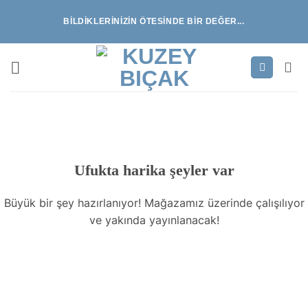
İçeriğe
BILDIKLERINIZIN ÖTESINDE BIR DEĞER...
atla
İçeriğe
geç
Ufukta harika şeyler var
Büyük bir şey hazırlanıyor! Mağazamız üzerinde çalışılıyor
ve yakında yayınlanacak!