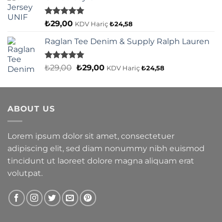
5 üzerinden
₺
29,00
KDV Hariç
₺
24,58
5.00
oy
aldı
Raglan Tee Denim & Supply Ralph Lauren
5 üzerinden
Orijinal
Şu
₺
29,00
₺
29,00
KDV Hariç
₺
24,58
5.00
oy
fiyat:
andaki
aldı
₺29,00.
fiyat:
₺29,00.
ABOUT US
Lorem ipsum dolor sit amet, consectetuer
adipiscing elit, sed diam nonummy nibh euismod
tincidunt ut laoreet dolore magna aliquam erat
volutpat.