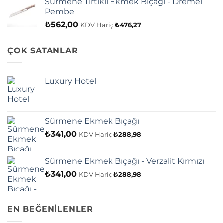
Sürmene Tırtıklı Ekmek Bıçağı - Dremel
Pembe
₺
562,00
KDV Hariç
₺
476,27
ÇOK SATANLAR
Luxury Hotel
Sürmene Ekmek Bıçağı
₺
341,00
KDV Hariç
₺
288,98
Sürmene Ekmek Bıçağı - Verzalit Kırmızı
₺
341,00
KDV Hariç
₺
288,98
EN BEĞENİLENLER