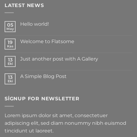
LATEST NEWS
Hello world!
05
May
Yorum
yok
Hello
Welcome to Flatsome
19
world!
Kas
Yorum
yok
Welcome
Just another post with A Gallery
13
to
Flatsome
Eki
Yorum
yok
Just
A Simple Blog Post
13
another
post
Eki
Yorum
with
yok
A
A
Gallery
Simple
SIGNUP FOR NEWSLETTER
Blog
Post
Lorem ipsum dolor sit amet, consectetuer
adipiscing elit, sed diam nonummy nibh euismod
tincidunt ut laoreet.