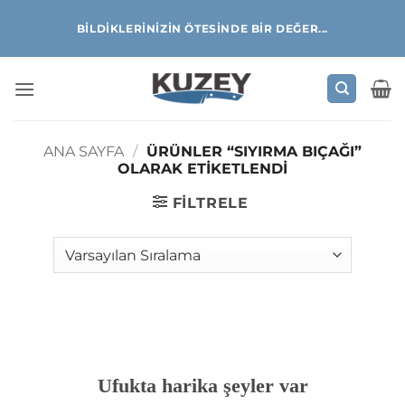
İçeriğe
BILDIKLERINIZIN ÖTESINDE BIR DEĞER...
atla
ANA SAYFA
/
ÜRÜNLER “SIYIRMA BIÇAĞI”
OLARAK ETIKETLENDI
FILTRELE
İçeriğe
geç
Ufukta harika şeyler var