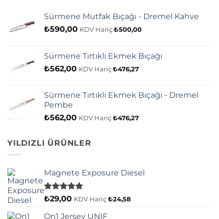
Sürmene Mutfak Bıçağı - Dremel Kahve
₺
590,00
KDV Hariç
₺
500,00
Sürmene Tırtıklı Ekmek Bıçağı
₺
562,00
KDV Hariç
₺
476,27
Sürmene Tırtıklı Ekmek Bıçağı - Dremel
Pembe
₺
562,00
KDV Hariç
₺
476,27
YILDIZLI ÜRÜNLER
Magnete Exposure Diesel
5 üzerinden
₺
29,00
KDV Hariç
₺
24,58
5.00
oy
aldı
On1 Jersey UNIF