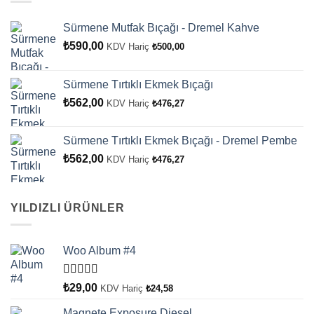
Sürmene Mutfak Bıçağı - Dremel Kahve
₺
590,00
KDV Hariç
₺
500,00
Sürmene Tırtıklı Ekmek Bıçağı
₺
562,00
KDV Hariç
₺
476,27
Sürmene Tırtıklı Ekmek Bıçağı - Dremel Pembe
₺
562,00
KDV Hariç
₺
476,27
YILDIZLI ÜRÜNLER
Woo Album #4
5 üzerinden
₺
29,00
KDV Hariç
₺
24,58
5.00
oy aldı
Magnete Exposure Diesel