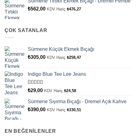
Sürmene Tırtıklı Ekmek Bıçağı - Dremel Pembe
₺
562,00
KDV Hariç
₺
476,27
ÇOK SATANLAR
Sürmene Küçük Ekmek Bıçağı
₺
305,00
KDV Hariç
₺
258,47
Indigo Blue Tee Lee Jeans
5
₺
29,00
KDV Hariç
₺
24,58
üzerinden
4.00
oy
Sürmene Sıyırma Bıçağı - Dremel Açık Kahve
aldı
₺
390,00
KDV Hariç
₺
330,51
EN BEĞENİLENLER