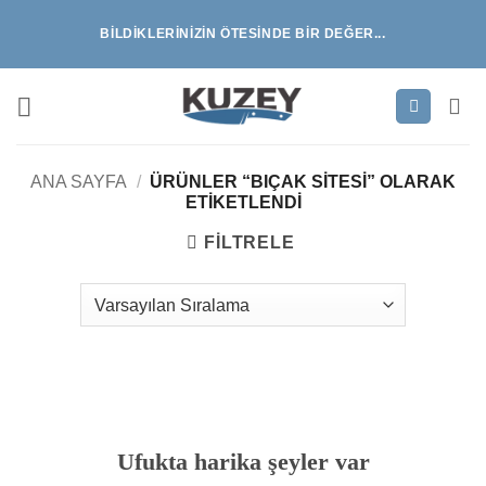
İçeriğe
BILDIKLERINIZIN ÖTESINDE BIR DEĞER...
atla
ANA SAYFA
/
ÜRÜNLER “BIÇAK SITESI” OLARAK
ETIKETLENDI
FILTRELE
İçeriğe
geç
Ufukta harika şeyler var