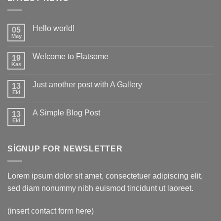
Hello world!
05
May
Yorum
yok
Hello
Welcome to Flatsome
19
world!
Kas
Yorum
yok
Welcome
Just another post with A Gallery
13
to
Flatsome
Eki
Yorum
yok
Just
A Simple Blog Post
13
another
post
Eki
Yorum
with
yok
A
A
Gallery
Simple
SIGNUP FOR NEWSLETTER
Blog
Post
Lorem ipsum dolor sit amet, consectetuer adipiscing elit,
sed diam nonummy nibh euismod tincidunt ut laoreet.
(insert contact form here)