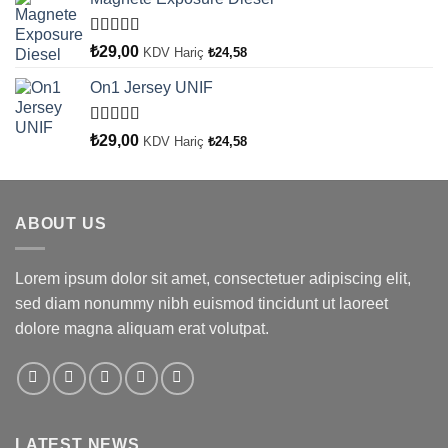
5 üzerinden
₺
29,00
KDV Hariç
₺
24,58
5.00
oy aldı
On1 Jersey UNIF
5 üzerinden
₺
29,00
KDV Hariç
₺
24,58
5.00
oy aldı
ABOUT US
Lorem ipsum dolor sit amet, consectetuer adipiscing elit,
sed diam nonummy nibh euismod tincidunt ut laoreet
dolore magna aliquam erat volutpat.
LATEST NEWS