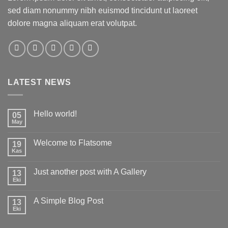
sed diam nonummy nibh euismod tincidunt ut laoreet
dolore magna aliquam erat volutpat.
LATEST NEWS
Hello world!
05
May
Yorum
yok
Hello
Welcome to Flatsome
19
world!
Kas
Yorum
yok
Welcome
Just another post with A Gallery
13
to
Flatsome
Eki
Yorum
yok
Just
A Simple Blog Post
13
another
post
Eki
Yorum
with
yok
A
A
Gallery