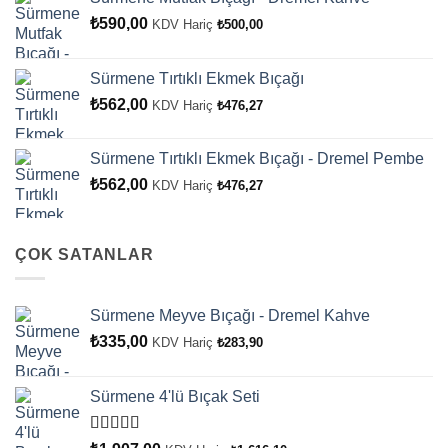
₺
590,00
KDV Hariç
₺
500,00
Sürmene Tırtıklı Ekmek Bıçağı
₺
562,00
KDV Hariç
₺
476,27
Sürmene Tırtıklı Ekmek Bıçağı - Dremel Pembe
₺
562,00
KDV Hariç
₺
476,27
ÇOK SATANLAR
Sürmene Meyve Bıçağı - Dremel Kahve
₺
335,00
KDV Hariç
₺
283,90
Sürmene 4'lü Bıçak Seti
5