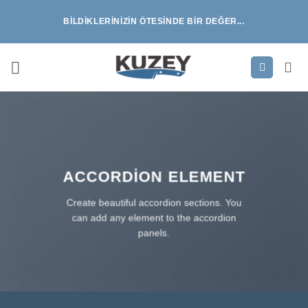
İçeriğe
BILDIKLERINIZIN ÖTESINDE BIR DEĞER...
atla
ACCORDION ELEMENT
Create beautiful accordion sections. You
can add any element to the accordion
panels.