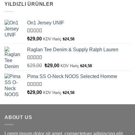
YILDIZLI ÜRÜNLER
On1 Jersey UNIF
5 üzerinden
₺
29,00
KDV Hariç
₺
24,58
5.00
oy aldı
Raglan Tee Denim & Supply Ralph Lauren
5 üzerinden
Orijinal
Şu
₺
29,00
₺
29,00
KDV Hariç
₺
24,58
5.00
oy aldı
fiyat:
andaki
Pima SS O-Neck NOOS Selected Homme
₺29,00.
fiyat:
₺29,00.
5 üzerinden
₺
29,00
KDV Hariç
₺
24,58
5.00
oy aldı
ABOUT US
Lorem ipsum dolor sit amet, consectetuer adipiscing elit,