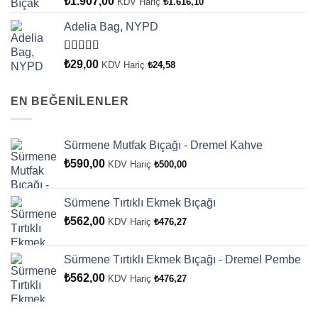
₺
1.907,00
KDV Hariç
₺
1.616,10
üzerinden
4.00
oy
Adelia Bag, NYPD
aldı
5
₺
29,00
KDV Hariç
₺
24,58
üzerinden
4.00
oy
aldı
EN BEĞENİLENLER
Sürmene Mutfak Bıçağı - Dremel Kahve
₺
590,00
KDV Hariç
₺
500,00
Sürmene Tırtıklı Ekmek Bıçağı
₺
562,00
KDV Hariç
₺
476,27
Sürmene Tırtıklı Ekmek Bıçağı - Dremel Pembe
₺
562,00
KDV Hariç
₺
476,27