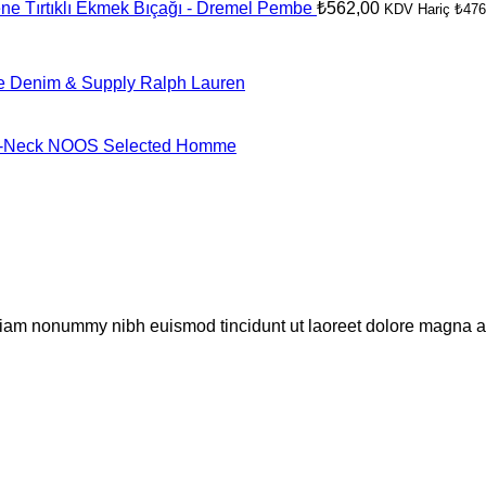
e Tırtıklı Ekmek Bıçağı - Dremel Pembe
₺
562,00
KDV Hariç
₺
476
e Denim & Supply Ralph Lauren
-Neck NOOS Selected Homme
 diam nonummy nibh euismod tincidunt ut laoreet dolore magna al