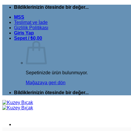
İçeriğe
Bildiklerinizin ötesinde bir değer...
atla
MSS
Teslimat ve İade
Gizlilik Politikası
Giriş Yap
Sepet /
₺
0,00
Sepetinizde ürün bulunmuyor.
Mağazaya geri dön
Bildiklerinizin ötesinde bir değer...