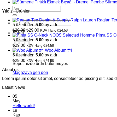
Sürmen
Ara:
Yıldızlı Ürünler
Raglan Te
Ara:
5 üzerinden
5.00
oy aldı
Orijinal
Şu
₺
29,00
₺
29,00
KDV Hariç
₺
24,58
Sepet
fiyat:
andaki
Pima SS O
fiyat:
₺29,00.
5 üzerinden
5.00
oy aldı
₺29,00.
₺
29,00
KDV Hariç
₺
24,58
Woo Album #4
5 üzerinden
5.00
oy aldı
₺
29,00
KDV Hariç
₺
24,58
Sepetinizde ürün bulunmuyor.
About us
Mağazaya geri dön
Lorem ipsum dolor sit amet, consectetuer adipiscing elit, sed
Latest News
05
May
Yorum
Hello world!
yok
19
Hello
Kas