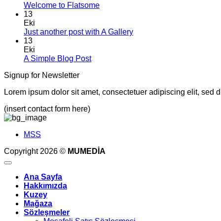
world!
Yorum
Welcome to Flatsome
yok
13
Welcome
Eki
to
Yorum
Just another post with A Gallery
Flatsome
yok
13
Just
Eki
another
Yorum
A Simple Blog Post
post
yok
Signup for Newsletter
A
with
Simple
A
Lorem ipsum dolor sit amet, consectetuer adipiscing elit, sed
Blog
Gallery
Post
(insert contact form here)
MSS
Copyright 2026 ©
MUMEDİA
Ana Sayfa
Hakkımızda
Kuzey
Mağaza
Sözleşmeler