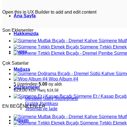
Open this in UX Builder to add and edit content
Ana Sayfa
Son Eklenenler
Hakkımızda
Sürmene Mutf
Sürmene Tırtıklı Ekmek
Kuzey
Sürmen
Çok Satanlar
Mağaza
Sürme
Woo Album #4
5 üzerinden
5.00
oy aldı
Sözleşmeler
₺
29,00
KDV Hariç
₺
24,58
Sürmene Et / Kasap Bıçağ
Mesafeli Satış Sözleşmesi
Gizlilik Politikası
EN BEĞENİLENLER
Teslimat ve İade
Sürmene Mutf
İletişim
Sürmene Tırtıklı Ekmek